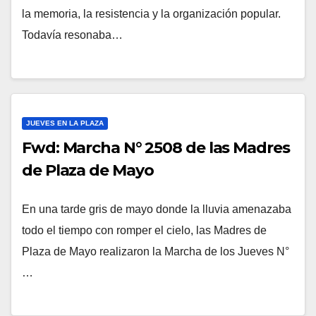
la memoria, la resistencia y la organización popular.
Todavía resonaba…
JUEVES EN LA PLAZA
Fwd: Marcha N° 2508 de las Madres
de Plaza de Mayo
En una tarde gris de mayo donde la lluvia amenazaba
todo el tiempo con romper el cielo, las Madres de
Plaza de Mayo realizaron la Marcha de los Jueves N°
…