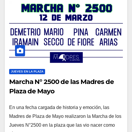
JUEVES EN LA PLAZA
Marcha N° 2500 de las Madres de
Plaza de Mayo
En una fecha cargada de historia y emoción, las
Madres de Plaza de Mayo realizaron la Marcha de los
Jueves N°2500 en la plaza que las vio nacer como