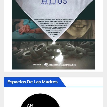
Espacios De Las Madres