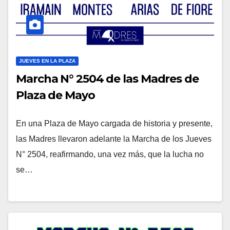
JUEVES EN LA PLAZA
Marcha N° 2504 de las Madres de
Plaza de Mayo
En una Plaza de Mayo cargada de historia y presente,
las Madres llevaron adelante la Marcha de los Jueves
N° 2504, reafirmando, una vez más, que la lucha no
se…