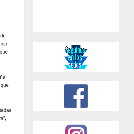
 de
ento
 que
uña
 que
ntadas
a”,