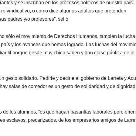
antes y se inscriban en los procesos políticos de nuestro país”,
o reivindicativo, o como dice algunos adultos que pretenden
s padres y/o profesores”, selló.
 no sólo el movimiento de Derechos Humanos, también la lucha
o país y los avances que hemos logrado. Las luchas del movimi
udiantil porque desde muy chico saben y dan clase pública de lo
n gesto solidario. Pedirle y decirle al gobierno de Larreta y Ac
hay salas de comedor es un gesto de solidaridad y de dignidad
s de los alumnos, “es que hagan pasantías laborales pero orie
es esclavos, precarizados, de los empresarios amigos de Larret