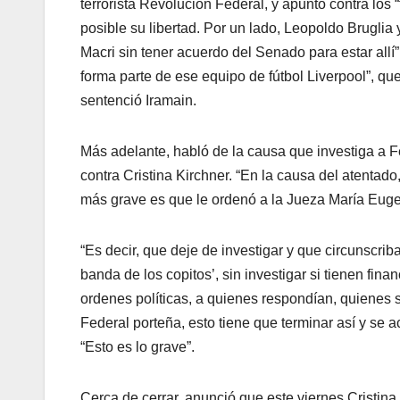
terrorista Revolución Federal, y apuntó contra lo
posible su libertad. Por un lado, Leopoldo Bruglia
Macri sin tener acuerdo del Senado para estar allí
forma parte de ese equipo de fútbol Liverpool”, qu
sentenció Iramain.
Más adelante, habló de la causa que investiga a F
contra Cristina Kirchner. “En la causa del atentad
más grave es que le ordenó a la Jueza María Eugeni
“Es decir, que deje de investigar y que circunscrib
banda de los copitos’, sin investigar si tienen fi
ordenes políticas, a quienes respondían, quienes s
Federal porteña, esto tiene que terminar así y se 
“Esto es lo grave”.
Cerca de cerrar, anunció que este viernes Cristin