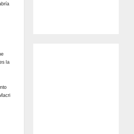
abría
ue
es la
nto
Macri