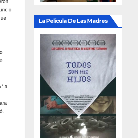
eron
uricio
que
La Película De Las Madres
do
lo
 ‘la
n
mara
ó.