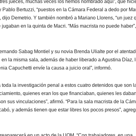
s “tres jueces, muchas veces los hemos nombrado aquí”, que hici
 y Pablo Bertuzzi, “puestos en la Cámara Federal a dedo por Ma
”, dijo Demetrio. Y también nombró a Mariano Llorens, “un juez 
e jugaban en la quinta de Macri. “Más macrista no puede haber”,
ernando Sabag Montiel y su novia Brenda Ulialte por el atenta
o, en la misma sala, además de haber liberado a Agustina Díaz, 
a Capuchetti envíe la causa a juicio oral”, informó.
a toda la investigación penal a estos cuatro detenidos que son la
nanciamiento, quienes eran los que financiaban, quienes les daba
on sus vinculaciones”, afirmó. “Para la sala macrista de la Cá
acabó, y además tienen que estar libres los pocos presos”, agreg
a reaparecerá en un acto de la UOM. “Con trabajadores, en una