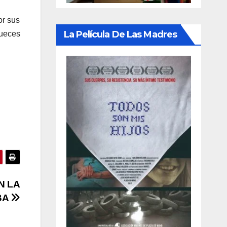
or sus
La Película De Las Madres
jueces
N LA
BA