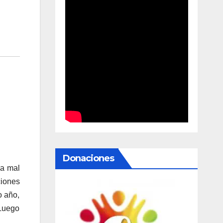
Donaciones
la mal
ciones
o año,
 Luego