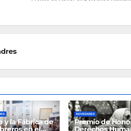
adres
DES
NOVEDADES
 y la Fábrica de
Premio de Hono
reros en el
Derechos Huma