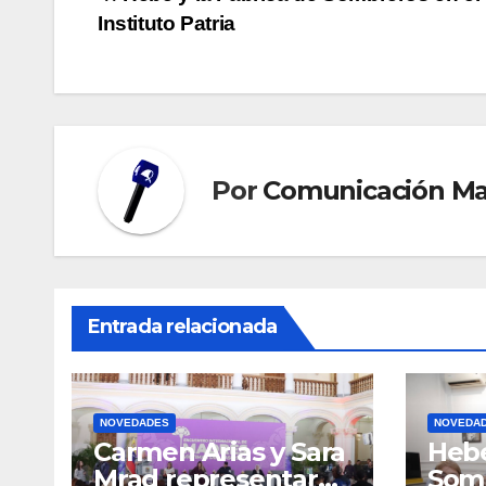
Navegación
Instituto Patria
de
entradas
Por
Comunicación M
Entrada relacionada
NOVEDADES
NOVEDA
Carmen Arias y Sara
Hebe
Mrad representaron
Somb