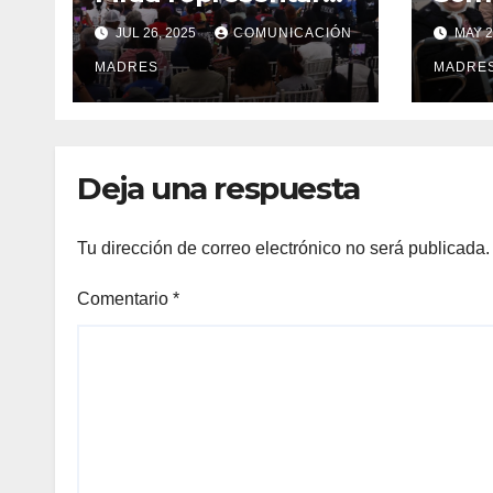
a las Madres de
Inst
JUL 26, 2025
COMUNICACIÓN
MAY 2
Plaza de Mayo en el
Encuentro
MADRES
MADRE
Internacional de
Madres víctimas del
fascismo
Deja una respuesta
Tu dirección de correo electrónico no será publicada.
Comentario
*