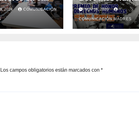
ituto Patria
9, 2024
COMUNICACIÓN
NOV 16, 2020
S
COMUNICACIÓN MADRES
Los campos obligatorios están marcados con
*