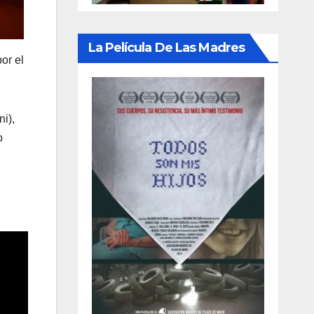
La Película De Las Madres
or el
i),
o