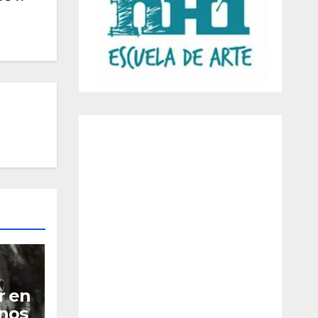
r en
nos