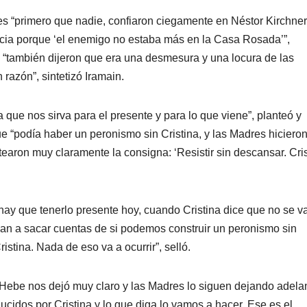
es “primero que nadie, confiaron ciegamente en Néstor Kirchner
ncia porque ‘el enemigo no estaba más en la Casa Rosada’”,
“también dijeron que era una desmesura y una locura de las
razón”, sintetizó Iramain.
a que nos sirva para el presente y para lo que viene”, planteó y
ue “podía haber un peronismo sin Cristina, y las Madres hiciero
earon muy claramente la consigna: ‘Resistir sin descansar. Cri
hay que tenerlo presente hoy, cuando Cristina dice que no se v
an a sacar cuentas de si podemos construir un peronismo sin
istina. Nada de eso va a ocurrir”, selló.
, Hebe nos dejó muy claro y las Madres lo siguen dejando adelan
ucidos por Cristina y lo que diga lo vamos a hacer. Ese es el