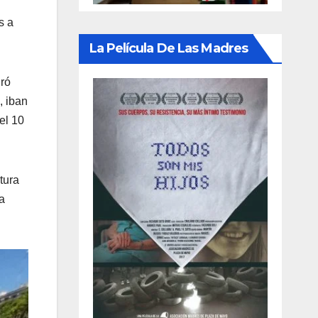
s a
La Película De Las Madres
gró
, iban
el 10
tura
a