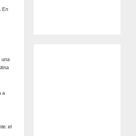
. En
n una
stina
a a
te: el