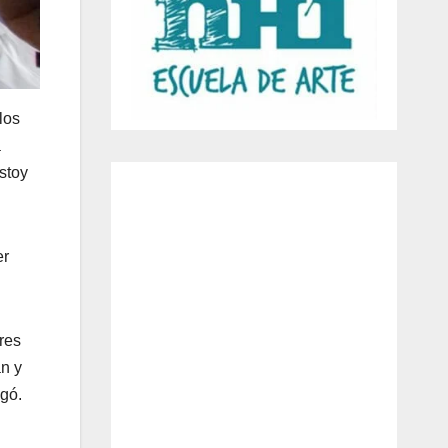
los
a
stoy
er
res
an y
gó.