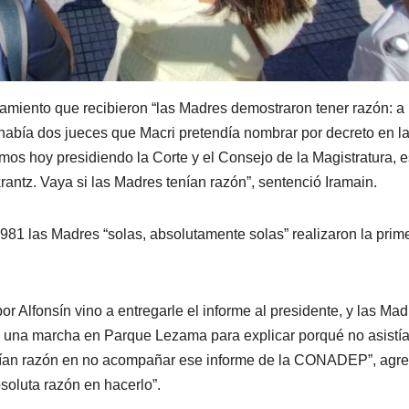
iento que recibieron “las Madres demostraron tener razón: a 
 había dos jueces que Macri pretendía nombrar por decreto en l
os hoy presidiendo la Corte y el Consejo de la Magistratura, e
antz. Vaya si las Madres tenían razón”, sentenció Iramain.
81 las Madres “solas, absolutamente solas” realizaron la prim
Alfonsín vino a entregarle el informe al presidente, y las Mad
ron una marcha en Parque Lezama para explicar porqué no asistí
tenían razón en no acompañar ese informe de la CONADEP”, agre
soluta razón en hacerlo”.