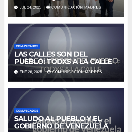
con el presidente Nicolás
JUL 24, 2025
COMUNICACIÓN MADRES
Maduro
COMUNICADOS
LAS CALLES SON DEL
PUEBLO: TODXS A LA CALLE
ENE 28, 2025
COMUNICACIÓN MADRES
COMUNICADOS
SALUDO AL PUEBLO Y EL
GOBIERNO DE VENEZUELA