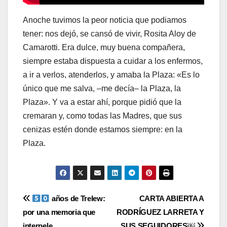
Anoche tuvimos la peor noticia que podiamos
tener: nos dejó, se cansó de vivir, Rosita Aloy de
Camarotti. Era dulce, muy buena compañera,
siempre estaba dispuesta a cuidar a los enfermos,
a ir a verlos, atenderlos, y amaba la Plaza: «Es lo
único que me salva, –me decía– la Plaza, la
Plaza». Y va a estar ahí, porque pidió que la
cremaran y, como todas las Madres, que sus
cenizas estén donde estamos siempre: en la
Plaza.
Navegación
años de Trelew:
CARTA ABIERTA A
por una memoria que
RODRÍGUEZ LARRETA Y
de
interpele
SUS SEGUIDORES￼