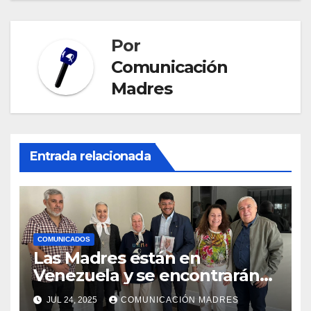
Por
Comunicación
Madres
Entrada relacionada
COMUNICADOS
Las Madres están en
Venezuela y se encontrarán
con el presidente Nicolás
JUL 24, 2025
COMUNICACIÓN MADRES
Maduro