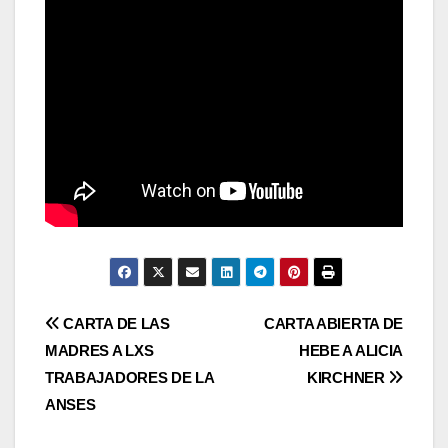
Navegación
CARTA DE LAS
CARTA ABIERTA DE
MADRES A LXS
HEBE A ALICIA
de
TRABAJADORES DE LA
KIRCHNER
entradas
ANSES