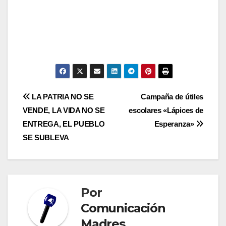
Navegación
LA PATRIA NO SE
Campaña de útiles
VENDE, LA VIDA NO SE
escolares «Lápices de
de
ENTREGA, EL PUEBLO
Esperanza»
entradas
SE SUBLEVA
Por
Comunicación
Madres