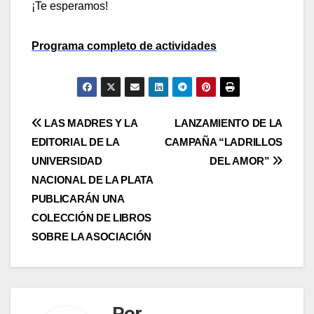
¡Te esperamos!
Programa completo de actividades
Navegación
LAS MADRES Y LA
LANZAMIENTO DE LA
EDITORIAL DE LA
CAMPAÑA “LADRILLOS
de
UNIVERSIDAD
DEL AMOR”
entradas
NACIONAL DE LA PLATA
PUBLICARÁN UNA
COLECCIÓN DE LIBROS
SOBRE LA ASOCIACIÓN
Por