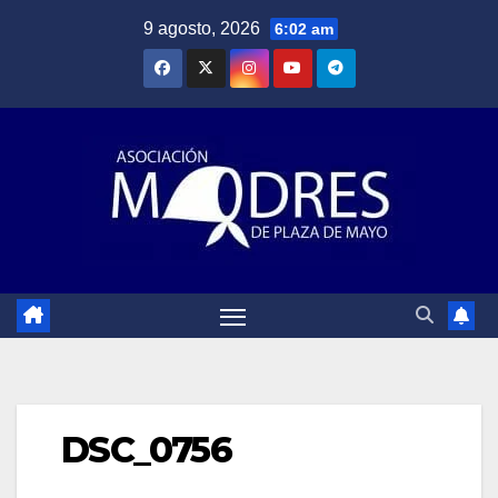
Saltar
9 agosto, 2026
6:02 am
al
contenido
DSC_0756