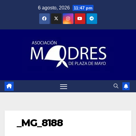
Saltar
6 agosto, 2026
11:47 pm
al
contenido
_MG_8188