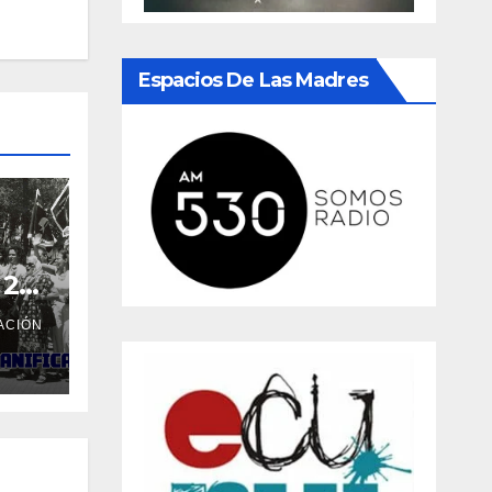
Espacios De Las Madres
 20
01
ACIÓN