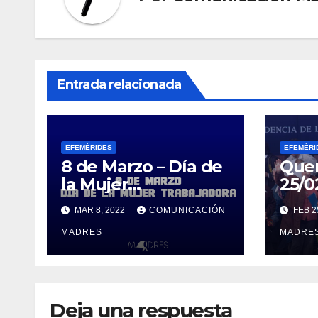
Entrada relacionada
EFEMÉRIDES
EFEMÉRI
8 de Marzo – Día de
Quer
la Mujer
25/0
Trabajadora
MAR 8, 2022
COMUNICACIÓN
FEB 2
MADRES
MADRE
Deja una respuesta