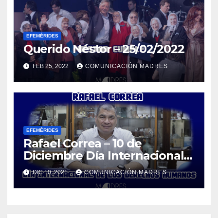
EFEMÉRIDES
Querido Néstor – 25/02/2022
FEB 25, 2022
COMUNICACIÓN MADRES
EFEMÉRIDES
Rafael Correa – 10 de
Diciembre Día Internacional
de los Derechos Humanos
DIC 10, 2021
COMUNICACIÓN MADRES