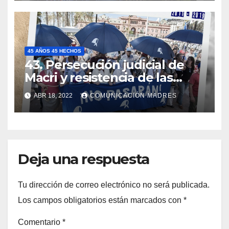
45 AÑOS 45 HECHOS
43. Persecución judicial de
Macri y resistencia de las
Madres
ABR 18, 2022
COMUNICACIÓN MADRES
Deja una respuesta
Tu dirección de correo electrónico no será publicada.
Los campos obligatorios están marcados con
*
Comentario
*