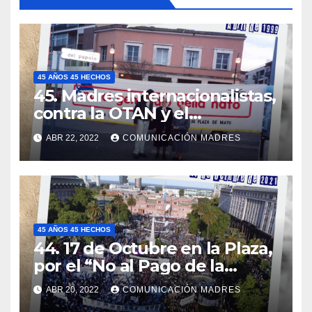
45 AÑOS 45 HECHOS
45. Madres internacionalistas,
contra la OTAN y el
imperialismo norteamericano
ABR 22, 2022
COMUNICACIÓN MADRES
45 AÑOS 45 HECHOS
44. 17 de Octubre en la Plaza,
por el “No al Pago de la
Deuda Externa”
ABR 20, 2022
COMUNICACIÓN MADRES