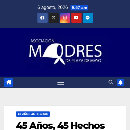
Saltar
6 agosto, 2026
9:57 am
al
contenido
45 AÑOS 45 HECHOS
45 Años, 45 Hechos