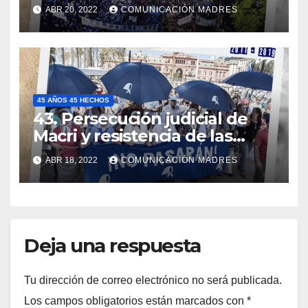
Deuda Externa”
ABR 20, 2022
COMUNICACIÓN MADRES
45 AÑOS 45 HECHOS
43. Persecución judicial de
Macri y resistencia de las
Madres
ABR 18, 2022
COMUNICACIÓN MADRES
Deja una respuesta
Tu dirección de correo electrónico no será publicada.
Los campos obligatorios están marcados con
*