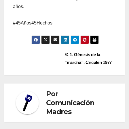
años.
#45Años45Hechos
Navegación
1. Génesis de la
“marcha”. Circulen 1977
de
entradas
Por
Comunicación
Madres