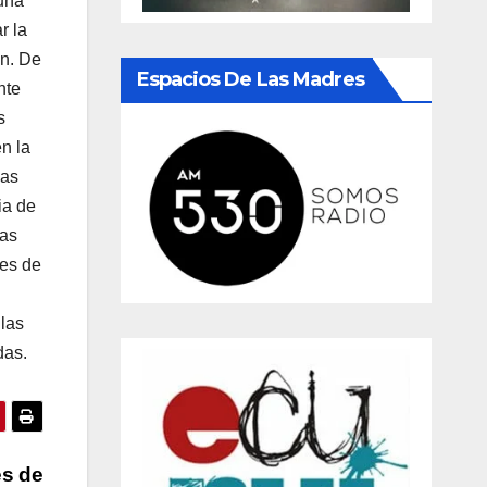
 una
r la
an. De
Espacios De Las Madres
nte
s
n la
las
ia de
las
des de
 las
das.
es de