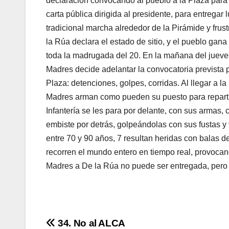
declaración convocando al pueblo a la Plaza para 
carta pública dirigida al presidente, para entregar 
tradicional marcha alrededor de la Pirámide y frust
la Rúa declara el estado de sitio, y el pueblo gan
toda la madrugada del 20. En la mañana del jueves
Madres decide adelantar la convocatoria prevista 
Plaza: detenciones, golpes, corridas. Al llegar a l
Madres arman como pueden su puesto para reparti
Infantería se les para por delante, con sus armas,
embiste por detrás, golpeándolas con sus fustas y
entre 70 y 90 años, 7 resultan heridas con balas
recorren el mundo entero en tiempo real, provocando
Madres a De la Rúa no puede ser entregada, pero l
Navegación
34. No al ALCA