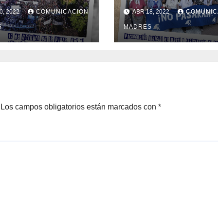
al Pago de la
resistencia de la
0, 2022
COMUNICACIÓN
ABR 18, 2022
COMUNIC
a Externa”
Madres
S
MADRES
Los campos obligatorios están marcados con
*