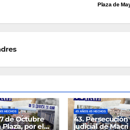
Plaza de M
adres
 45 HECHOS
45 AÑOS 45 HECHOS
17 de Octubre
43. Persecución
 Plaza, por el
judicial de Macri