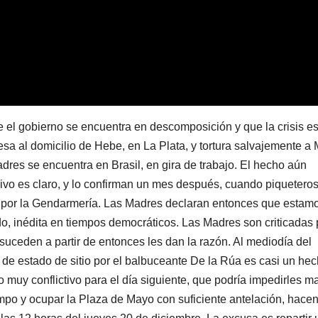
 el gobierno se encuentra en descomposición y que la crisis es 
sa al domicilio de Hebe, en La Plata, y tortura salvajemente a 
adres se encuentra en Brasil, en gira de trabajo. El hecho aún
ivo es claro, y lo confirman un mes después, cuando piquetero
s por la Gendarmería. Las Madres declaran entonces que estam
do, inédita en tiempos democráticos. Las Madres son criticadas 
 suceden a partir de entonces les dan la razón. Al mediodía del
 de estado de sitio por el balbuceante De la Rúa es casi un hec
uy conflictivo para el día siguiente, que podría impedirles m
empo y ocupar la Plaza de Mayo con suficiente antelación, hace