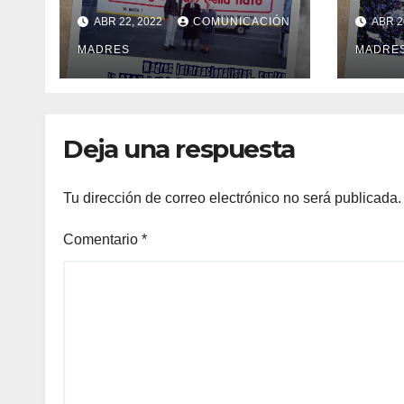
contra la OTAN y el
“No 
ABR 22, 2022
COMUNICACIÓN
ABR 2
imperialismo
Deud
norteamericano
MADRES
MADRE
Deja una respuesta
Tu dirección de correo electrónico no será publicada.
Comentario
*