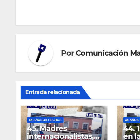
de
entradas
Por
Comunicación M
Entrada relacionada
45 AÑOS 45 HECHOS
45 AÑOS
45. Madres
44. 
internacionalistas,
en la