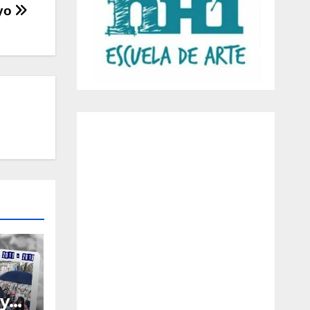
ayo
 y