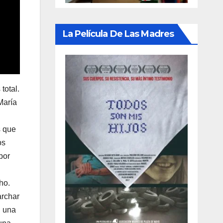
La Película De Las Madres
total.
María
s que
os
por
ho.
archar
n una