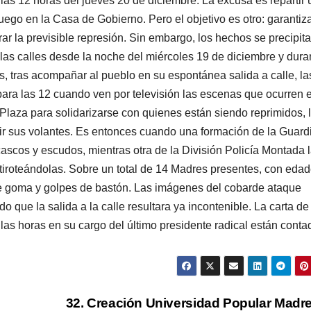
las 12 horas del jueves 20 de diciembre. La excusa es repartir
luego en la Casa de Gobierno. Pero el objetivo es otro: garantiza
rar la previsible represión. Sin embargo, los hechos se precipit
a las calles desde la noche del miércoles 19 de diciembre y dura
, tras acompañar al pueblo en su espontánea salida a calle, la
para las 12 cuando ven por televisión las escenas que ocurren e
a Plaza para solidarizarse con quienes están siendo reprimidos, 
r sus volantes. Es entonces cuando una formación de la Guard
 cascos y escudos, mientras otra de la División Policía Montada 
 tiroteándolas. Sobre un total de 14 Madres presentes, con eda
 de goma y golpes de bastón. Las imágenes del cobarde ataque
 que la salida a la calle resultara ya incontenible. La carta de
as horas en su cargo del último presidente radical están conta
32. Creación Universidad Popular Madr