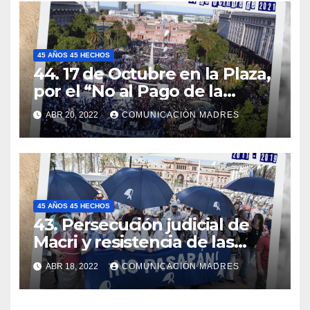
45 AÑOS 45 HECHOS
44. 17 de Octubre en la Plaza,
por el “No al Pago de la
Deuda Externa”
ABR 20, 2022
COMUNICACIÓN MADRES
45 AÑOS 45 HECHOS
43. Persecución judicial de
Macri y resistencia de las
Madres
ABR 18, 2022
COMUNICACIÓN MADRES