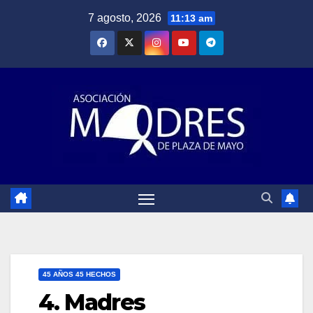
Saltar
7 agosto, 2026
11:13 am
al
contenido
45 AÑOS 45 HECHOS
4. Madres