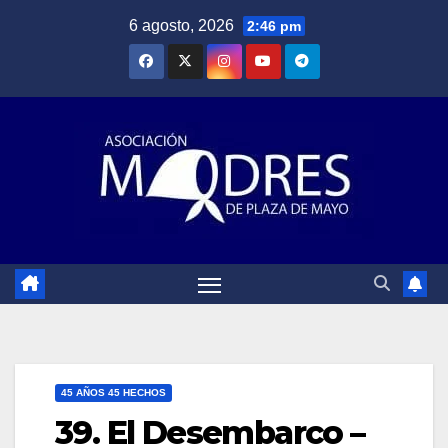
Saltar
6 agosto, 2026
2:46 pm
al
contenido
45 AÑOS 45 HECHOS
39. El Desembarco –