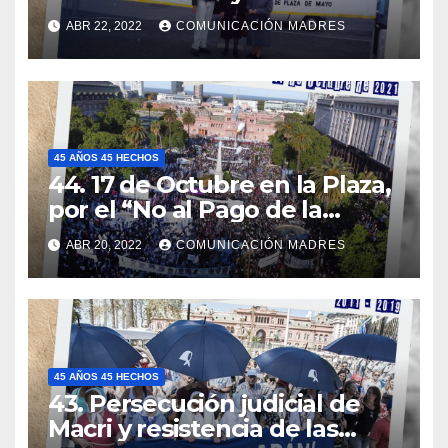
imperialismo norteamericano
ABR 22, 2022
COMUNICACIÓN MADRES
45 AÑOS 45 HECHOS
44. 17 de Octubre en la Plaza,
por el “No al Pago de la
Deuda Externa”
ABR 20, 2022
COMUNICACIÓN MADRES
45 AÑOS 45 HECHOS
43. Persecución judicial de
Macri y resistencia de las