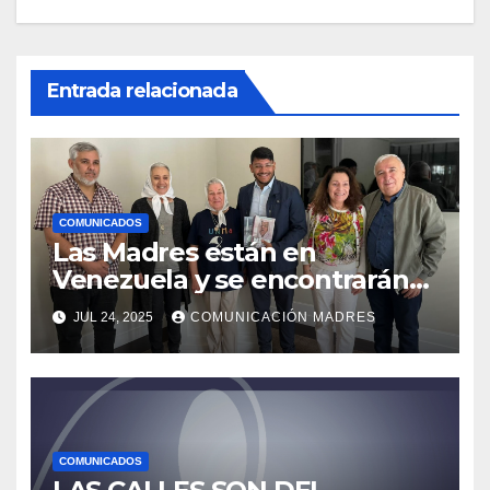
Entrada relacionada
COMUNICADOS
Las Madres están en
Venezuela y se encontrarán
con el presidente Nicolás
JUL 24, 2025
COMUNICACIÓN MADRES
Maduro
COMUNICADOS