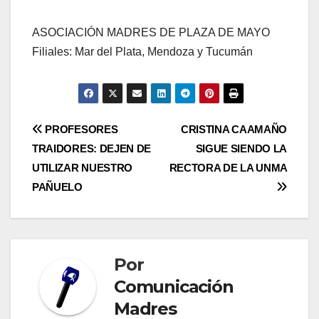
ASOCIACIÓN MADRES DE PLAZA DE MAYO
Filiales: Mar del Plata, Mendoza y Tucumán
Navegación
PROFESORES
CRISTINA CAAMAÑO
TRAIDORES: DEJEN DE
SIGUE SIENDO LA
de
UTILIZAR NUESTRO
RECTORA DE LA UNMA
entradas
PAÑUELO
Por
Comunicación
Madres