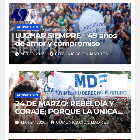
ACTIVIDADES
LUCHAR SIEMPRE – 49 años
de amor y compromiso
ABR 30, 2026
COMUNICACIÓN MADRES
ACTIVIDADES
24 DE MARZO: REBELDÍA Y
CORAJE; PORQUE LA ÚNICA
LUCHA QUE SE PIERDE ES LA
MAR 24, 2026
COMUNICACIÓN MADRES
QUE SE ABANDONA