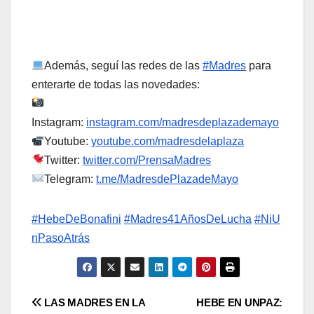
Además, seguí las redes de las
#
Madres
para
enterarte de todas las novedades:
Instagram:
instagram.com/madresdeplazademayo
Youtube:
youtube.com/madresdelaplaza
Twitter:
twitter.com/PrensaMadres
Telegram:
t.me/MadresdePlazadeMayo
#
HebeDeBonafini
#
Madres41AñosDeLucha
#
NiU
nPasoAtrás
Navegación
LAS MADRES EN LA
HEBE EN UNPAZ: