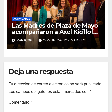
ACTIVIDADES
Las Madres de Plaza de Mayo
acompañaron a Axel Kicillof
en el cierre de las jornadas
MAR 6, 2026
COMUNICACIÓN MADRES
por el Día Internacional de la
Mujer Trabajadora
Deja una respuesta
Tu dirección de correo electrónico no será publicada.
Los campos obligatorios están marcados con
*
Comentario
*