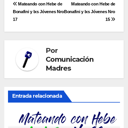
Navegación
Mateando con Hebe de
Mateando con Hebe de
Bonafini y lxs Jóvenes Nro
Bonafini y lxs Jóvenes Nro
de
17
15
entradas
Por
Comunicación
Madres
Entrada relacionada