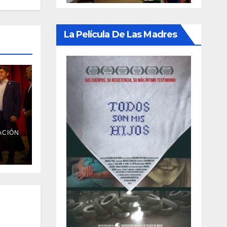
La Película De Las Madres
ACIÓN
l
Día
 la
ra