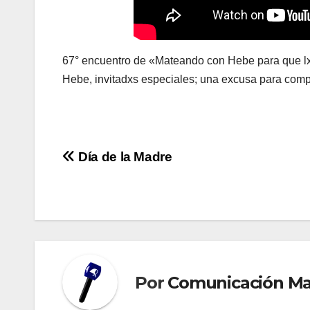
67° encuentro de «Mateando con Hebe para que lxs 
Hebe, invitadxs especiales; una excusa para comp
Navegación
Día de la Madre
de
entradas
Por
Comunicación M