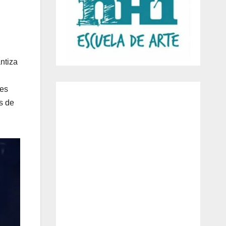
ntiza
nes
s de