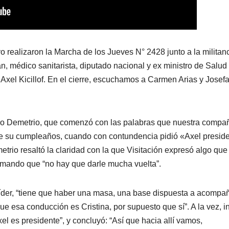
 realizaron la Marcha de los Jueves N° 2428 junto a la militanc
án, médico sanitarista, diputado nacional y ex ministro de Salud
Axel Kicillof. En el cierre, escuchamos a Carmen Arias y Josef
ero Demetrio, que comenzó con las palabras que nuestra compa
 de su cumpleaños, cuando con contundencia pidió «Axel preside
rio resaltó la claridad con la que Visitación expresó algo que
irmando que “no hay que darle mucha vuelta”.
íder, “tiene que haber una masa, una base dispuesta a acompa
 que esa conducción es Cristina, por supuesto que sí”. A la vez, in
l es presidente”, y concluyó: “Así que hacia allí vamos,