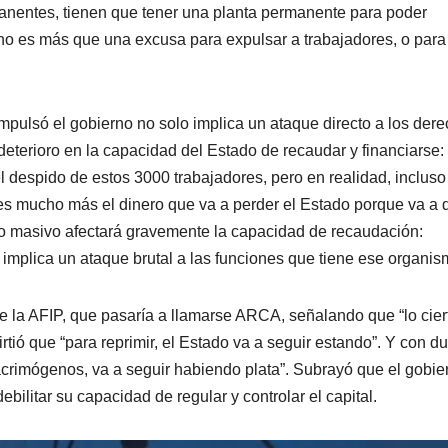
anentes, tienen que tener una planta permanente para poder
 no es más que una excusa para expulsar a trabajadores, o para
pulsó el gobierno no solo implica un ataque directo a los der
 deterioro en la capacidad del Estado de recaudar y financiarse:
l despido de estos 3000 trabajadores, pero en realidad, incluso
es mucho más el dinero que va a perder el Estado porque va a 
do masivo afectará gravemente la capacidad de recaudación:
 implica un ataque brutal a las funciones que tiene ese organis
e la AFIP, que pasaría a llamarse ARCA, señalando que “lo cier
irtió que “para reprimir, el Estado va a seguir estando”. Y con d
acrimógenos, va a seguir habiendo plata”. Subrayó que el gobie
bilitar su capacidad de regular y controlar el capital.