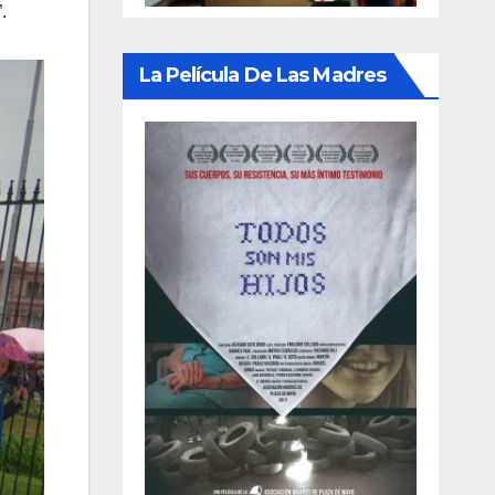
.
La Película De Las Madres