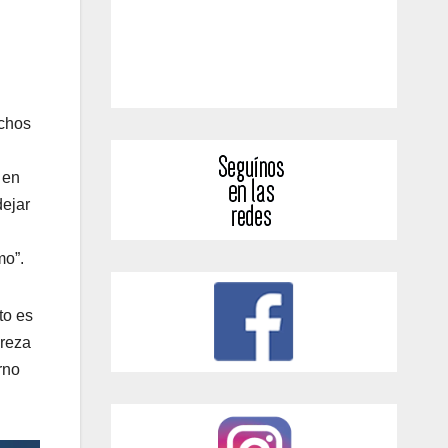
echos
 en
dejar
mo”.
to es
ureza
rno