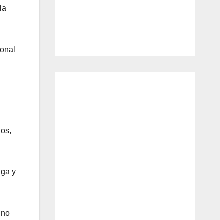
la
ronal
hos,
lga y
 no