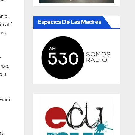
an a
Espacios De Las Madres
án ahí
ces
y
rizo,
o u
evará
os