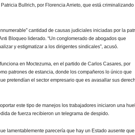
tricia Bullrich, por Florencia Arrieto, que está criminalizando 
nnumerable” cantidad de causas judiciales iniciadas por la pat
l Anti Bloqueo liderado. “Un conglomerado de abogados que
lizar y estigmatizar a los dirigentes sindicales”, acusó.
l funciona en Moctezuma, en el partido de Carlos Casares, por
omo patrones de estancia, donde los compañeros lo único que
que pretendían el sector empresario que es avasallar sus derec
ortar este tipo de manejos los trabajadores iniciaron una hue
edida de fuerza recibieron un telegrama de despido.
e que lamentablemente parecería que hay un Estado ausente que