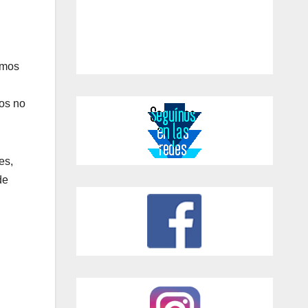
ramos
los no
es,
de