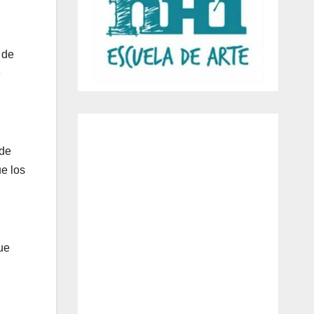
 de
e
 de
ue los
ue