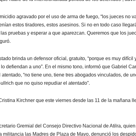
omicidio agravado por el uso de arma de fuego, “los jueces no v
enían estos tiradores, estos asesinos. Si no en todo caso llegar
r las pruebas y esperar a que aparezcan. Queremos que los jue
guró.
tado brinda un defensor oficial, gratuito, “porque es muy difícil 
lo defiendan a uno”. En el mismo tono, informó que Gabriel Car
 atentado, “no tiene uno, tiene tres abogados vinculados, de un
ullrich que no quiso repudiar el atentado”.
Cristina Kirchner que este viernes desde las 11 de la mañana ll
retario Gremial del Consejo Directivo Nacional de Atilra, quien
la militancia las Madres de Plaza de Mayo, denunció los despid