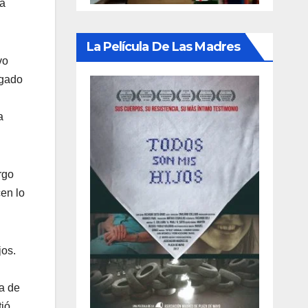
la
La Película De Las Madres
vo
ogado
a
rgo
en lo
jos.
a de
ió.