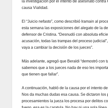
la investigación por el intento de asesinato contra Cr
causa Vialidad.
El “Juicio nefasto”, como describió Iramain al pro
esta semana las exposiciones del alegato de la de
defensor de Cristina. “Desnudó con absoluta eficien
acusación, todas las trampas del proceso judicial”
vaya a cambiar la decisión de los jueces”.
Más adelante, agregó que Beraldi “demostró con tan
sabemos que a los jueces nada de eso les importa 
que tienen que fallar”.
A continuación, habló de la causa por el intento d
Nos da muchas dudas esa causa. Se dictaron los p
procesamientos la jueza los procesa por delitos c
fuego, esa es la caratula. No hay ni una sola línea 