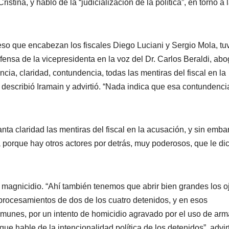
istina, y habló de la “judicialización de la política”, en torno a 
ceso que encabezan los fiscales Diego Luciani y Sergio Mola, tu
fensa de la vicepresidenta en la voz del Dr. Carlos Beraldi, ab
cia, claridad, contundencia, todas las mentiras del fiscal en la
, describió Iramain y advirtió. “Nada indica que esa contundenci
ta claridad las mentiras del fiscal en la acusación, y sin emba
porque hay otros actores por detrás, muy poderosos, que le dic
e magnicidio. “Ahí también tenemos que abrir bien grandes los o
rocesamientos de dos de los cuatro detenidos, y en esos
omunes, por un intento de homicidio agravado por el uso de arm
que hable de la intencionalidad política de los detenidos”, advirt