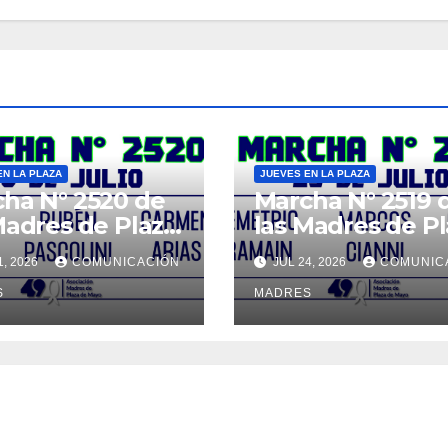
EN LA PLAZA
JUEVES EN LA PLAZA
ha N° 2520 de
Marcha N° 2519 
Madres de Plaza
las Madres de P
Mayo
de Mayo
1, 2026
COMUNICACIÓN
JUL 24, 2026
COMUNIC
S
MADRES