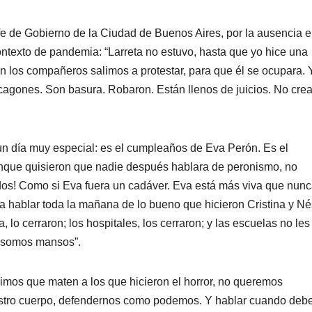
jefe de Gobierno de la Ciudad de Buenos Aires, por la ausencia e
ontexto de pandemia: “Larreta no estuvo, hasta que yo hice una
n los compañeros salimos a protestar, para que él se ocupara. 
 cagones. Son basura. Robaron. Están llenos de juicios. No cre
un día muy especial: es el cumpleaños de Eva Perón. Es el
nque quisieron que nadie después hablara de peronismo, no
os! Como si Eva fuera un cadáver. Eva está más viva que nunc
ría hablar toda la mañana de lo bueno que hicieron Cristina y Né
 lo cerraron; los hospitales, los cerraron; y las escuelas no les
o somos mansos”.
os que maten a los que hicieron el horror, no queremos
estro cuerpo, defendernos como podemos. Y hablar cuando deb