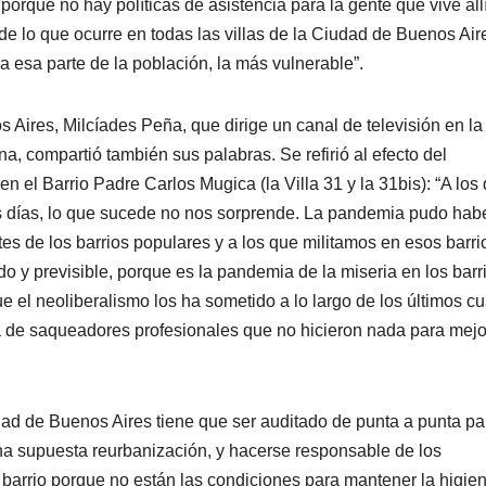
rque no hay políticas de asistencia para la gente que vive allí
 de lo que ocurre en todas las villas de la Ciudad de Buenos Air
 esa parte de la población, la más vulnerable”.
 Aires, Milcíades Peña, que dirige un canal de televisión en la 
na, compartió también sus palabras. Se refirió al efecto del
en el Barrio Padre Carlos Mugica (la Villa 31 y la 31bis): “A los
s días, lo que sucede no nos sorprende. La pandemia pudo hab
es de los barrios populares y a los que militamos en esos barri
do y previsible, porque es la pandemia de la miseria en los barr
e el neoliberalismo los ha sometido a lo largo de los últimos cu
 de saqueadores profesionales que no hicieron nada para mejo
dad de Buenos Aires tiene que ser auditado de punta a punta pa
una supuesta reurbanización, y hacerse responsable de los
barrio porque no están las condiciones para mantener la higien