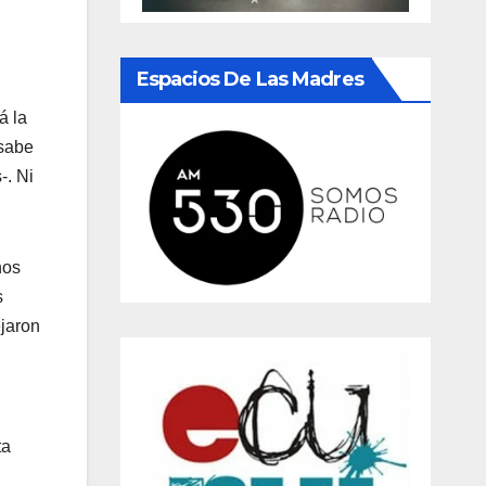
Espacios De Las Madres
á la
 sabe
-. Ni
nos
s
ejaron
ta