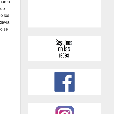
inaron
 de
o los
odavía
co se
y