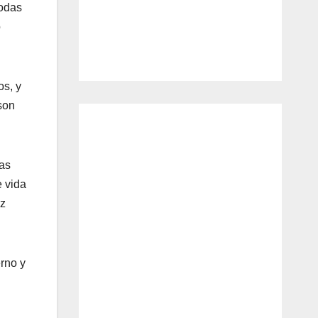
todas
ó
.
os, y
 son
jas
e vida
ez
erno y