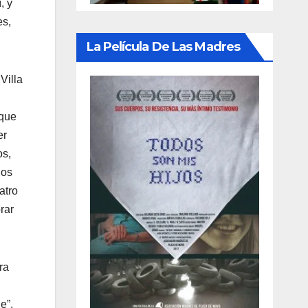
, y
es,
La Película De Las Madres
Villa
 que
er
os,
ios
atro
rar
ra
e”.