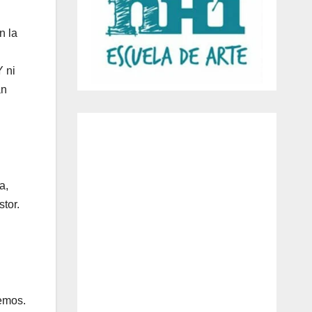
n la
Y ni
an
a,
stor.
emos.