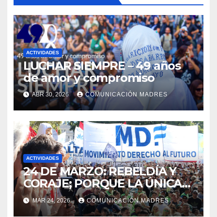
ACTIVIDADES
LUCHAR SIEMPRE – 49 años
de amor y compromiso
ABR 30, 2026
COMUNICACIÓN MADRES
ACTIVIDADES
24 DE MARZO: REBELDÍA Y
CORAJE; PORQUE LA ÚNICA
LUCHA QUE SE PIERDE ES LA
MAR 24, 2026
COMUNICACIÓN MADRES
QUE SE ABANDONA