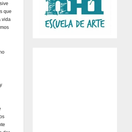
sive
es que
 vida
demos
 no
y
e
mos
nte