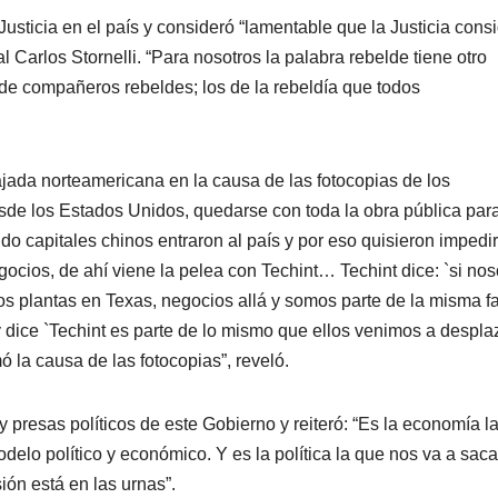
Justicia en el país y consideró “lamentable que la Justicia cons
l Carlos Stornelli. “Para nosotros la palabra rebelde tiene otro
e compañeros rebeldes; los de la rebeldía que todos
ajada norteamericana en la causa de las fotocopias de los
de los Estados Unidos, quedarse con toda la obra pública par
 capitales chinos entraron al país y por eso quisieron impedir
ocios, de ahí viene la pelea con Techint… Techint dice: `si nos
plantas en Texas, negocios allá y somos parte de la misma fa
 dice `Techint es parte de lo mismo que ellos venimos a despla
 la causa de las fotocopias”, reveló.
 y presas políticos de este Gobierno y reiteró: “Es la economía l
odelo político y económico. Y es la política la que nos va a saca
sión está en las urnas”.