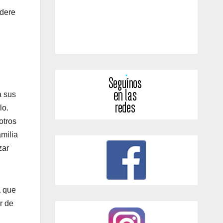
idere
a sus
lo.
otros
milia
zar
a que
r de