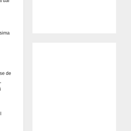
a dar
ísima
rse de
,
i
l