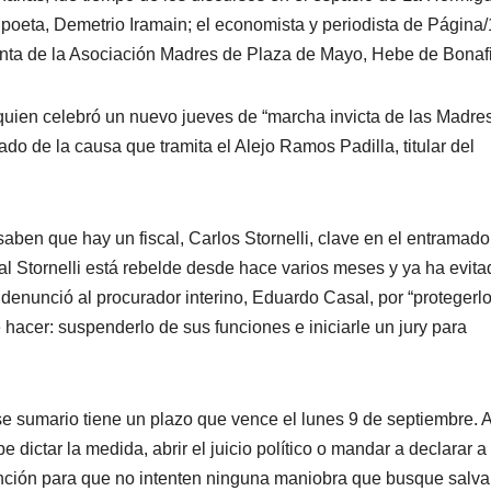
 poeta, Demetrio Iramain; el economista y periodista de Página/
nta de la Asociación Madres de Plaza de Mayo, Hebe de Bonafi
 quien celebró un nuevo jueves de “marcha invicta de las Madres
do de la causa que tramita el Alejo Ramos Padilla, titular del
aben que hay un fiscal, Carlos Stornelli, clave en el entramado
al Stornelli está rebelde desde hace varios meses y ya ha evita
y denunció al procurador interino, Eduardo Casal, por “protegerl
hacer: suspenderlo de sus funciones e iniciarle un jury para
se sumario tiene un plazo que vence el lunes 9 de septiembre. 
 dictar la medida, abrir el juicio político o mandar a declarar a
 atención para que no intenten ninguna maniobra que busque salva