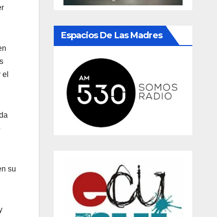
er
Espacios De Las Madres
en
s
 el
ada
o
en su
y