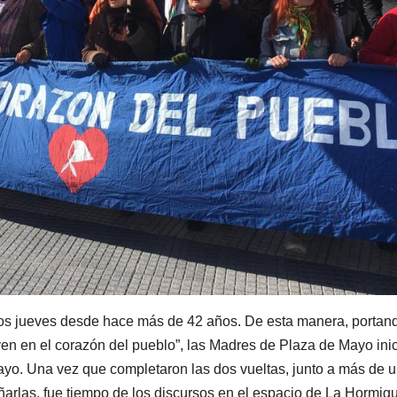
 los jueves desde hace más de 42 años. De esta manera, portand
ven en el corazón del pueblo”, las Madres de Plaza de Mayo ini
yo. Una vez que completaron las dos vueltas, junto a más de 
rlas, fue tiempo de los discursos en el espacio de La Hormigu