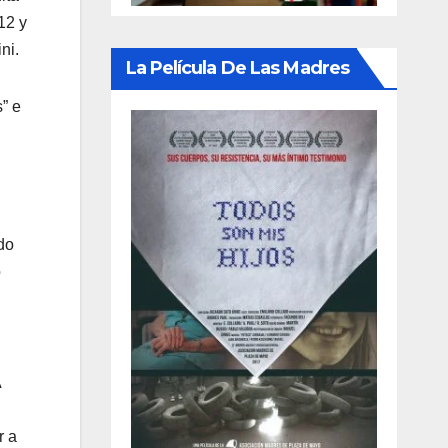
12 y
ni.
La Película De Las Madres
” e
do
o
A
r a