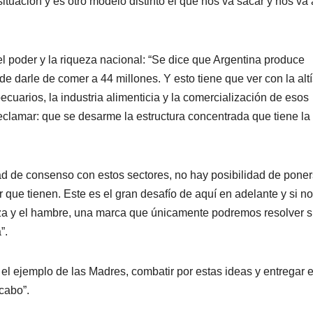
ituación y es otro modelo distinto el que nos va sacar y nos va 
del poder y la riqueza nacional: “Se dice que Argentina produce
e darle de comer a 44 millones. Y esto tiene que ver con la alt
cuarios, la industria alimenticia y la comercialización de esos
clamar: que se desarme la estructura concentrada que tiene la
dad de consenso con estos sectores, no hay posibilidad de pone
r que tienen. Este es el gran desafío de aquí en adelante y si no
a y el hambre, una marca que únicamente podremos resolver s
”.
r el ejemplo de las Madres, combatir por estas ideas y entregar e
cabo”.