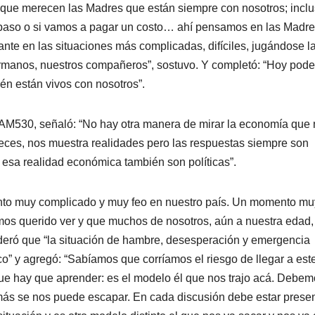
ue merecen las Madres que están siempre con nosotros; inclu
paso o si vamos a pagar un costo… ahí pensamos en las Madr
te en las situaciones más complicadas, difíciles, jugándose la
hermanos, nuestros compañeros”, sostuvo. Y completó: “Hoy po
én están vivos con nosotros”.
 AM530, señaló: “No hay otra manera de mirar la economía que
veces, nos muestra realidades pero las respuestas siempre son
 esa realidad económica también son políticas”.
nto muy complicado y muy feo en nuestro país. Un momento mu
os querido ver y que muchos de nosotros, aún a nuestra edad,
ideró que “la situación de hambre, desesperación y emergencia
o” y agregó: “Sabíamos que corríamos el riesgo de llegar a est
ue hay que aprender: es el modelo él que nos trajo acá. Debe
más se nos puede escapar. En cada discusión debe estar prese