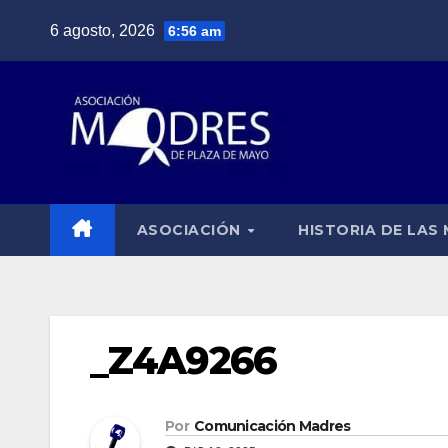
Saltar
6 agosto, 2026
6:56 am
al
contenido
ASOCIACIÓN
HISTORIA DE LAS
_Z4A9266
Por
Comunicación Madres