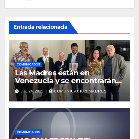
Entrada relacionada
COMUNICADOS
Las Madres están en
Venezuela y se encontrarán
con el presidente Nicolás
JUL 24, 2025
COMUNICACIÓN MADRES
Maduro
COMUNICADOS