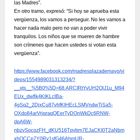
las Madres”.
En otro tramo, expresó: “Si hoy se aprueba esta
vergüenza, los vamos a perseguir. No les vamos a
hacer nada malo pero no van a poder vivir
tranquilos. Los niños que se mueren de hambre
son crímenes que hacen ustedes si votan esta
vergüenza”.
https://www.facebook.com/madresplazademayo/vi
deos/1554989031313234/?
__xts__%5B0%5D=68.ARCIRtYvUH2OlJ1u_M94
EUx_dwflk4KIKLcIBa-
4gSq2_2DjxCu87vhfKIHEcLSMVndwTiSa5-
OXdo84arVrjqraqQEerTyDOnWkDc6RNW-
dpA6W-
nbzvSocozFH_dKU516Tpvbm7EJaCKI0T2aNbm
xhQCCp7Y0Rv1sfG46AhmUR-