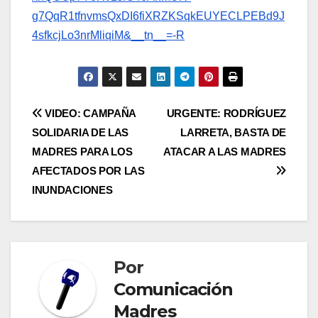
g7QqR1tfnvmsQxDI6fiXRZKSqkEUYECLPEBd9J
4sfkcjLo3nrMliqiM&__tn__=-R
Navegación
VIDEO: CAMPAÑA
URGENTE: RODRÍGUEZ
SOLIDARIA DE LAS
LARRETA, BASTA DE
de
MADRES PARA LOS
ATACAR A LAS MADRES
entradas
AFECTADOS POR LAS
INUNDACIONES
Por
Comunicación
Madres