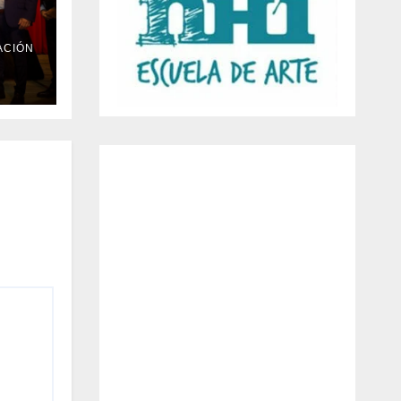
ACIÓN
l
Día
 la
ra