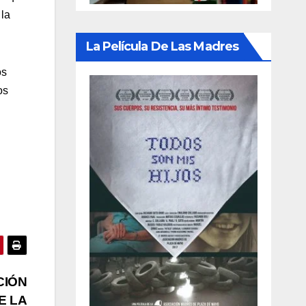
 la
La Película De Las Madres
os
os
CIÓN
E LA