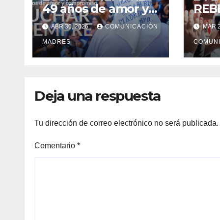
49 años de amor y
REB
compromiso
COR
ABR 30, 2026
COMUNICACIÓN
MAR 2
LA 
MADRES
QUE 
COMUNI
LA 
ABA
Deja una respuesta
Tu dirección de correo electrónico no será publicada.
Comentario
*