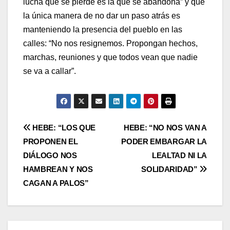
lucha que se pierde es la que se abandona” y que
la única manera de no dar un paso atrás es
manteniendo la presencia del pueblo en las
calles: “No nos resignemos. Propongan hechos,
marchas, reuniones y que todos vean que nadie
se va a callar”.
Navegación
HEBE: “LOS QUE
HEBE: “NO NOS VAN A
PROPONEN EL
PODER EMBARGAR LA
de
DIÁLOGO NOS
LEALTAD NI LA
entradas
HAMBREAN Y NOS
SOLIDARIDAD”
CAGAN A PALOS”