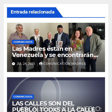
Entrada relacionada
COMUNICADOS
Las Madres están en
Venezuela y se encontrarán
con el presidente Nicolás
JUL 24, 2025
COMUNICACIÓN MADRES
Maduro
COMUNICADOS
LAS CALLES SON DEL
PUEBLO: TODXS A LA CALLE