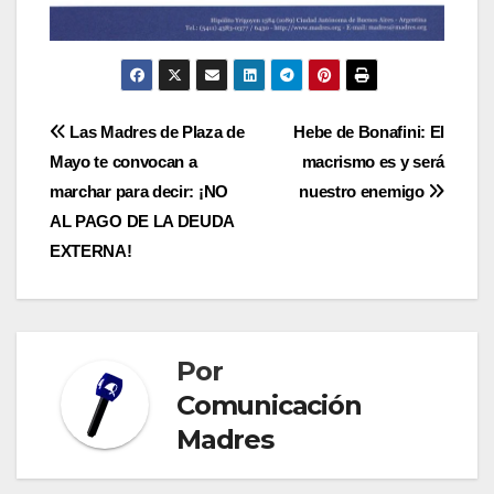
Navegación
Las Madres de Plaza de
Hebe de Bonafini: El
Mayo te convocan a
macrismo es y será
de
marchar para decir: ¡NO
nuestro enemigo
entradas
AL PAGO DE LA DEUDA
EXTERNA!
Por
Comunicación
Madres