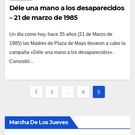
Déle una mano a los desaparecidos
– 21 de marzo de 1985
Un día como hoy, hace 35 años (21 de Marzo de
1985) las Madres de Plaza de Mayo llevaron a cabo la
campaña «Déle una mano a lxs desaparecidxs».
Consistió…
Paginación
1
…
4
5
de
entradas
Marcha De Los Jueves