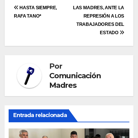
Navegación
HASTA SIEMPRE,
LAS MADRES, ANTE LA
RAFA TANO*
REPRESIÓN A LOS
de
TRABAJADORES DEL
entradas
ESTADO
Por
Comunicación
Madres
Entrada relacionada