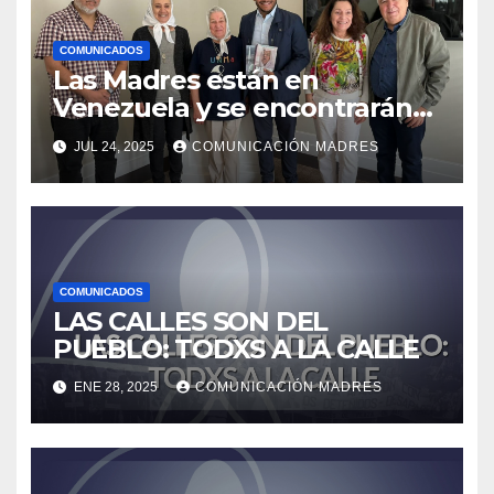
COMUNICADOS
Las Madres están en
Venezuela y se encontrarán
con el presidente Nicolás
JUL 24, 2025
COMUNICACIÓN MADRES
Maduro
COMUNICADOS
LAS CALLES SON DEL
PUEBLO: TODXS A LA CALLE
ENE 28, 2025
COMUNICACIÓN MADRES