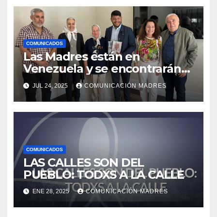
COMUNICADOS
Las Madres están en
Venezuela y se encontrarán
con el presidente Nicolás
JUL 24, 2025
COMUNICACIÓN MADRES
Maduro
COMUNICADOS
LAS CALLES SON DEL
PUEBLO: TODXS A LA CALLE
ENE 28, 2025
COMUNICACIÓN MADRES