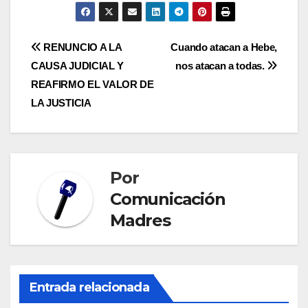
Navegación
RENUNCIO A LA
Cuando atacan a Hebe,
CAUSA JUDICIAL Y
nos atacan a todas.
de
REAFIRMO EL VALOR DE
entradas
LA JUSTICIA
Por
Comunicación
Madres
Entrada relacionada