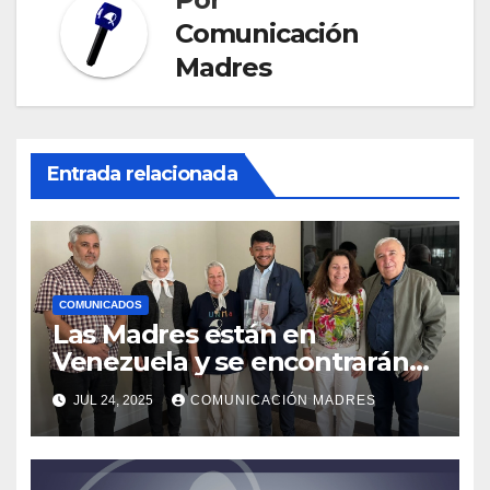
Comunicación
Madres
Entrada relacionada
COMUNICADOS
Las Madres están en
Venezuela y se encontrarán
con el presidente Nicolás
JUL 24, 2025
COMUNICACIÓN MADRES
Maduro