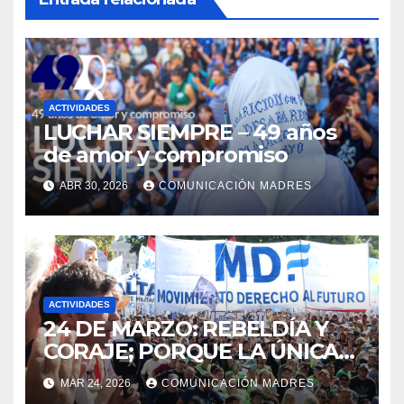
ACTIVIDADES
LUCHAR SIEMPRE – 49 años
de amor y compromiso
ABR 30, 2026
COMUNICACIÓN MADRES
ACTIVIDADES
24 DE MARZO: REBELDÍA Y
CORAJE; PORQUE LA ÚNICA
LUCHA QUE SE PIERDE ES LA
MAR 24, 2026
COMUNICACIÓN MADRES
QUE SE ABANDONA