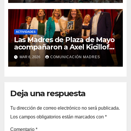
ACTIVIDADES
Las Madres de Plaza de Mayo
acompañaron a Axel Kicillof
en el cierre de las jornadas
MAR 6, 2026
COMUNICACIÓN MADRES
por el Día Internacional de la
Mujer Trabajadora
Deja una respuesta
Tu dirección de correo electrónico no será publicada.
Los campos obligatorios están marcados con
*
Comentario
*