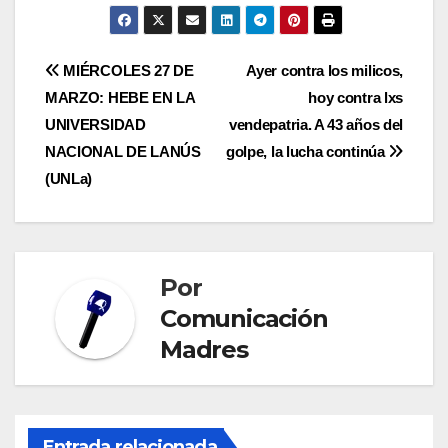
Navegación
MIÉRCOLES 27 DE
Ayer contra los milicos,
MARZO: HEBE EN LA
hoy contra lxs
de
UNIVERSIDAD
vendepatria. A 43 años del
entradas
NACIONAL DE LANÚS
golpe, la lucha continúa
(UNLa)
Por
Comunicación
Madres
Entrada relacionada