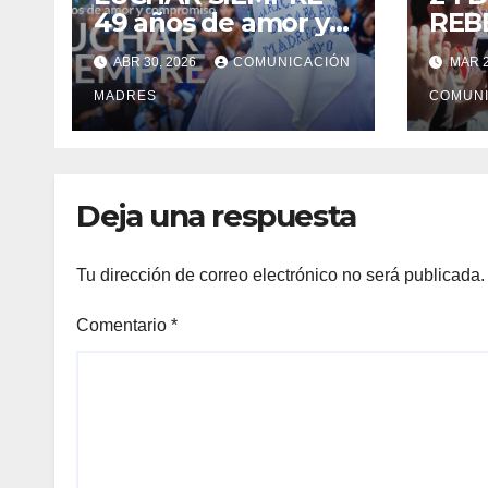
49 años de amor y
REB
compromiso
COR
ABR 30, 2026
COMUNICACIÓN
MAR 2
LA 
MADRES
QUE 
COMUNI
LA 
ABA
Deja una respuesta
Tu dirección de correo electrónico no será publicada.
Comentario
*