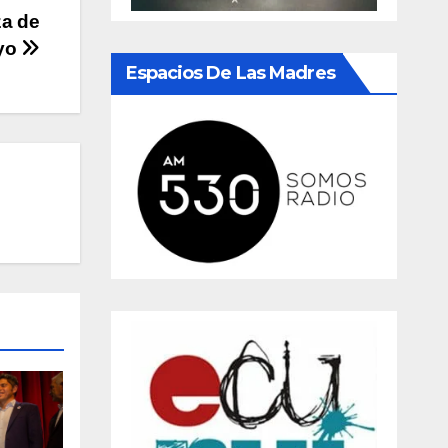
za de
yo
Espacios De Las Madres