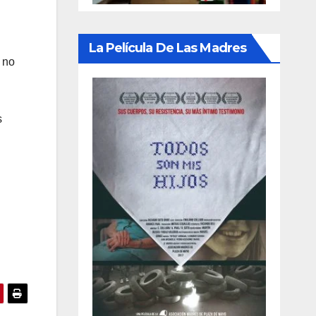
La Película De Las Madres
 no
s