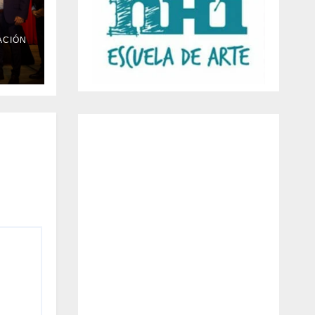
ACIÓN
l
Día
 la
ra