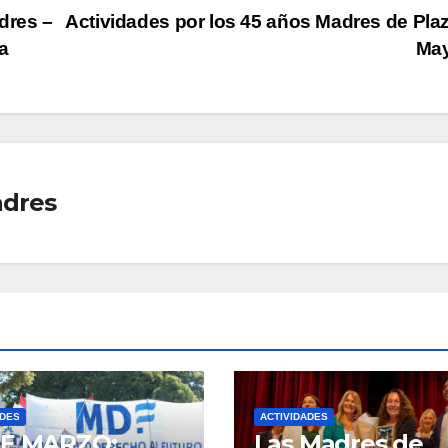
dres –
Actividades por los 45 años Madres de Pla
a
Ma
adres
ADES
ACTIVIDADES
DE MARZO:
Las Madres de