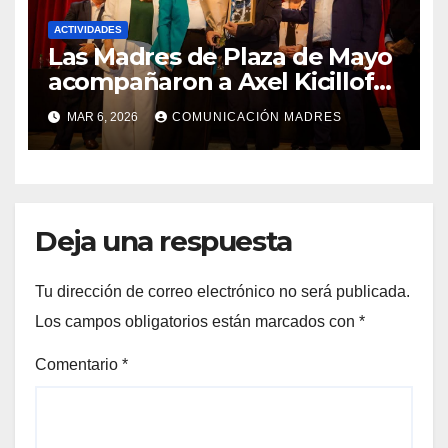
ACTIVIDADES
Las Madres de Plaza de Mayo
acompañaron a Axel Kicillof
en el cierre de las jornadas
MAR 6, 2026
COMUNICACIÓN MADRES
por el Día Internacional de la
Mujer Trabajadora
Deja una respuesta
Tu dirección de correo electrónico no será publicada.
Los campos obligatorios están marcados con
*
Comentario
*