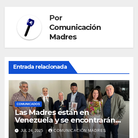
Por
Comunicación
Madres
Entrada relacionada
COMUNICADOS
Las Madres están en
Venezuela y se encontrarán
con el presidente Nicolás
JUL 24, 2025
COMUNICACIÓN MADRES
Maduro