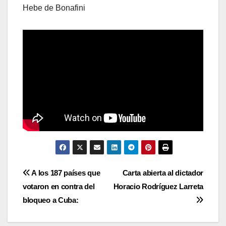
Hebe de Bonafini
Navegación
A los 187 países que
Carta abierta al dictador
votaron en contra del
Horacio Rodríguez Larreta
de
bloqueo a Cuba:
entradas