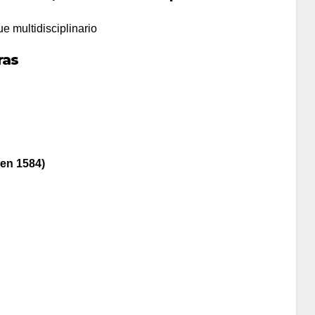
e multidisciplinario
ras
yen 1584)