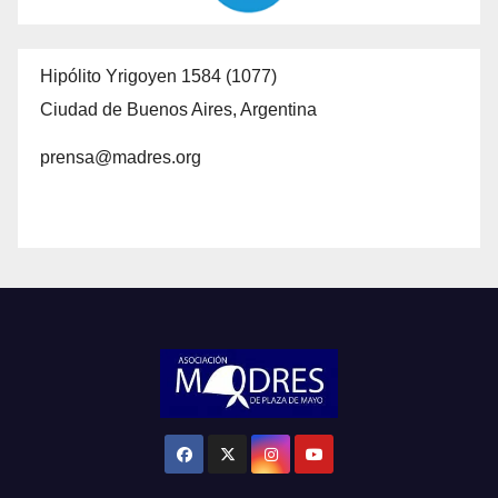
Hipólito Yrigoyen 1584 (1077)
Ciudad de Buenos Aires, Argentina
prensa@madres.org