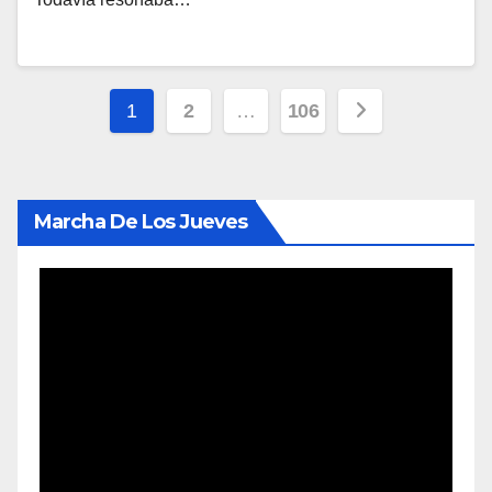
Paginación
1
2
…
106
de
entradas
Marcha De Los Jueves