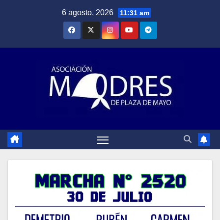
Saltar
6 agosto, 2026
11:31 am
al
contenido