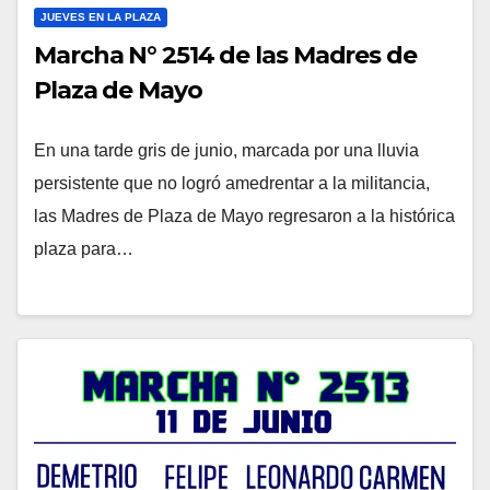
JUEVES EN LA PLAZA
Marcha N° 2514 de las Madres de
Plaza de Mayo
En una tarde gris de junio, marcada por una lluvia
persistente que no logró amedrentar a la militancia,
las Madres de Plaza de Mayo regresaron a la histórica
plaza para…